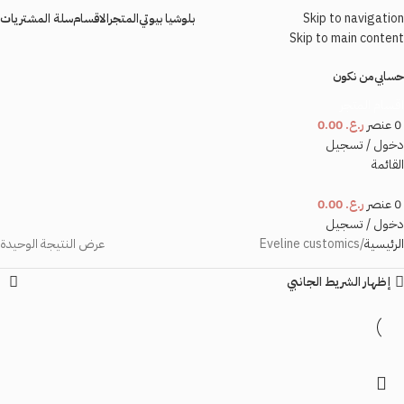
Skip to navigation
بلوشيا بيوتي
المتجر
الاقسام
سلة المشتريات
Skip to main content
حسابي
من نكون
اقسام المتجر
0
عنصر
ر.ع.
0.00
دخول / تسجيل
القائمة
0
عنصر
ر.ع.
0.00
دخول / تسجيل
الرئيسية
Eveline customics
عرض النتيجة الوحيدة
إظهار الشريط الجانبي