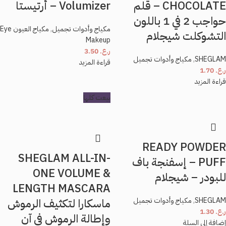
– CHOCOLATE قلم
Volumizer – أرتيستا
حواجب 2 في 1 باللون
مكياج وأدوات تجميل
,
مكياج العيون Eye
التشوكلت شيجلام
Makeup
ر.ع.
3.50
SHEGLAM
,
مكياج وأدوات تجميل
قراءة المزيد
ر.ع.
1.70
قراءة المزيد
بيعت كلها
READY POWDER
SHEGLAM ALL-IN-
PUFF – إسفنجة باف
ONE VOLUME &
للبودر – شيجلام
LENGTH MASCARA
SHEGLAM
,
مكياج وأدوات تجميل
ماسكارا لتكثيف الرموش
ر.ع.
1.30
وإطالة الرموش في آن
إضافة إلى السلة