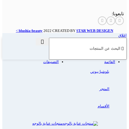
تابعونا:
>
blushia-beauty
2022 CREATED BY
STAR WEB DESIGEN
إغلاق
القائمة
التصنيفات
بلوشيا بيوتي
المتجر
الأقسام
منتجات عناية بالوجه