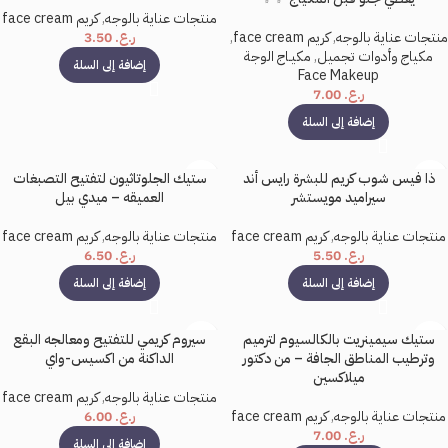
منتجات عناية بالوجه
,
كريم face cream
منتجات عناية بالوجه
,
كريم face cream
,
ر.ع.
3.50
مكياج وأدوات تجميل
,
مكيـاج الوجة
إضافة إلى السلة
Face Makeup
ر.ع.
7.00
إضافة إلى السلة
ذا فيس شوب كريم للبشرة رايس أند
ستيك الجلوتاثيون لتفتيح التصبغات
سيراميد مويستشر
العميقه – ميدي بيل
منتجات عناية بالوجه
,
كريم face cream
منتجات عناية بالوجه
,
كريم face cream
ر.ع.
5.50
ر.ع.
6.50
إضافة إلى السلة
إضافة إلى السلة
ستيك سيمينريت بالكالسيوم لترميم
سيروم كريمي للتفتيح ومعالجه البقع
وترطيب المناطق الجافة – من دكتور
الداكنة من اكسيس-واي
ميلاكسين
منتجات عناية بالوجه
,
كريم face cream
منتجات عناية بالوجه
,
كريم face cream
ر.ع.
6.00
ر.ع.
7.00
إضافة إلى السلة