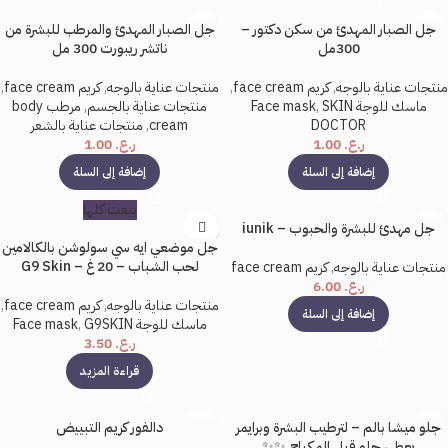
جل الصبار المهدئ من سكن دكتور –
جل الصبار المهدئ والمرطب للبشرة من
300مل
ناتشر ريبورت 300 مل
منتجات عناية بالوجه
,
كريم face cream
,
منتجات عناية بالوجه
,
كريم face cream
,
ماسك للوجة Face mask
SKIN
,
منتجات عناية بالجسم
,
مرطب body
DOCTOR
cream
,
منتجات عناية بالشعر
ر.ع.
1.00
ر.ع.
1.00
إضافة إلى السلة
إضافة إلى السلة
بيعت كلها
جل مهدئ للبشرة والحبوب – iunik
جل موضعي ايه سي سولوشن بالكالامين
لحب الشباب – 20 غ – G9 Skin
منتجات عناية بالوجه
,
كريم face cream
ر.ع.
6.00
منتجات عناية بالوجه
,
كريم face cream
,
إضافة إلى السلة
ماسك للوجة Face mask
G9SKIN
,
ر.ع.
3.50
قراءة المزيد
جلو ميشا بالم – لترطيب البشرة وبرايمر
دالفور كريم التبييض
يعطي جلو قبل المكياج ✨✨