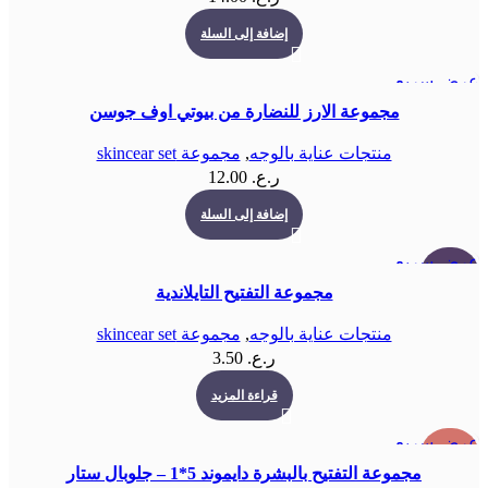
إضافة إلى السلة
عرض سريع
مجموعة الارز للنضارة من بيوتي اوف جوسن
منتجات عناية بالوجه
,
مجموعة skincear set
ر.ع.
12.00
إضافة إلى السلة
عرض سريع
بيعت كلها
مجموعة التفتيح التايلاندية
منتجات عناية بالوجه
,
مجموعة skincear set
ر.ع.
3.50
قراءة المزيد
عرض سريع
-40%
مجموعة التفتيح بالبشرة دايموند 5*1 – جلوبال ستار