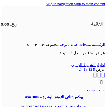
Skip to navigation
Skip to main content
القائمة
ر.ع.
0.00
الرئيسية
منتجات عناية بالوجه
مجموعة skincear set
عرض 1–12 من أصل 35 نتيجة
إظهار الشريط الجانبي
عرض
9
12
18
24
عرض سريع
بوكس ثنائي التوهج للبشرة – skin1004
منتجات عناية بالوجه
,
مجموعة skincear set