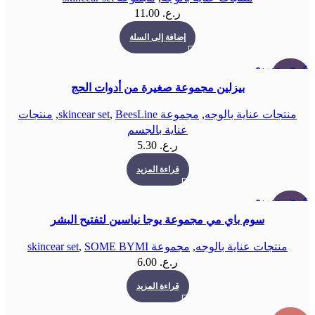
ر.ع.
11.00
إضافة إلى السلة
عرض سريع
بيعت كلها
بيزلين مجموعة صغيرة من أدوات الحج
منتجات عناية بالوجه
,
مجموعة skincear set
BeesLine
,
,
منتجات
عناية بالجسم
ر.ع.
5.30
قراءة المزيد
عرض سريع
بيعت كلها
سوم باي مي مجموعة يوجا نياسين لتفتيح البشر
منتجات عناية بالوجه
,
مجموعة skincear set
SOME BYMI
,
ر.ع.
6.00
قراءة المزيد