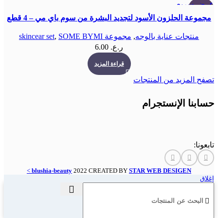
عرض سريع
بيعت كلها
مجموعة الحلزون الأسود لتجديد البشرة من سوم باي مي – 4 قطع
منتجات عناية بالوجه
,
مجموعة skincear set
SOME BYMI
,
ر.ع.
6.00
قراءة المزيد
تصفح المزيد من المنتجات
حسابنا الإنستجرام
تابعونا:
>
blushia-beauty
2022 CREATED BY
STAR WEB DESIGEN
إغلاق