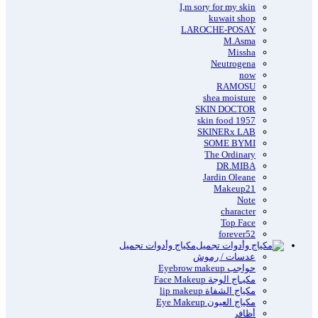
I,m sory for my skin
kuwait shop
LAROCHE-POSAY
M.Asma
Missha
Neutrogena
now
RAMOSU
shea moisture
SKIN DOCTOR
skin food 1957
SKINERx LAB
SOME BYMI
The Ordinary
DR.MIBA
Jardin Oleane
Makeup21
Note
character
Top Face
forever52
مكياج وأدوات تجميل
عدسات / رموش
حواجب Eyebrow makeup
مكيـاج الوجة Face Makeup
مكياج الشفاة lip makeup
مكياج العيون Eye Makeup
أظافر