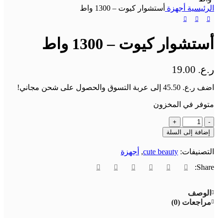
الرئيسية
أجهزة
أستشوار كيوت – 1300 واط
أستشوار كيوت – 1300 واط
ر.ع.
19.00
اضف
ر.ع.
45.50
إلى عربة التسوق والحصول على شحن مجاني!
متوفر في المخزون
إضافة إلى السلة
التصنيفات:
cute beauty
,
أجهزة
Share:
الوصف
مراجعات (0)