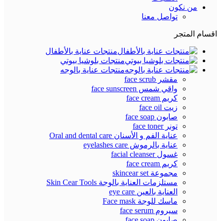
من نكون
تواصل معنا
اقسام المتجر
منتجات عناية بالأطفال
منتجات بلوشيا بيوتي
منتجات عناية بالوجه
مقشر face scrub
واقي شمس face sunscreen
كريم face cream
زيت face oil
صابون face soap
تونر face toner
عناية الفم و الأسنان Oral and dental care
عناية بالرموش eyelashes care
غسول facial cleanser
كريم face cream
مجموعة skincear set
مستلزمات العناية بالوجة Skin Cear Tools
العناية بالعين eye care
ماسك للوجة Face mask
سيروم face serum
صابون face soap