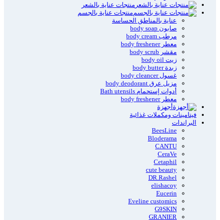
منتجات عناية بالشعر
منتجات عناية بالجسم
عناية بالمناطق الحساسة
صابون body soap
مرطب body cream
معطر body freshener
مقشر body scrub
زيت body oil
زبدة body butter
غسول body cleancer
مزيل عرق body deodorant
أدوات إستحمام Bath utensils
معطر body freshener
أجهزة
فيتامينات ومكملات غذائية
البراندات
BeesLine
Bloderama
CANTU
CeraVe
Cetaphil
cute beauty
DR.Rashel
elishacoy
Eucerin
Eveline customics
G9SKIN
GRANIER