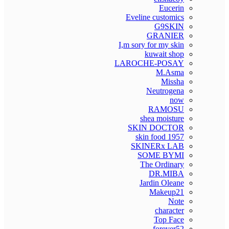
Eucerin
Eveline customics
G9SKIN
GRANIER
I,m sory for my skin
kuwait shop
LAROCHE-POSAY
M.Asma
Missha
Neutrogena
now
RAMOSU
shea moisture
SKIN DOCTOR
skin food 1957
SKINERx LAB
SOME BYMI
The Ordinary
DR.MIBA
Jardin Oleane
Makeup21
Note
character
Top Face
forever52