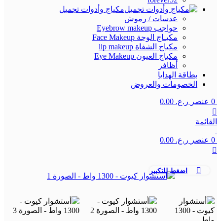
مكياج وأدوات تجميل
عدسات / رموش
حواجب Eyebrow makeup
مكيـاج الوجة Face Makeup
مكياج الشفاة lip makeup
مكياج العيون Eye Makeup
أظافر
بطاقة الهدايا
الخصومات والعروض
0
عنصر
ر.ع.
0.00
القائمة
0
عنصر
ر.ع.
0.00
اضغط للتكبير