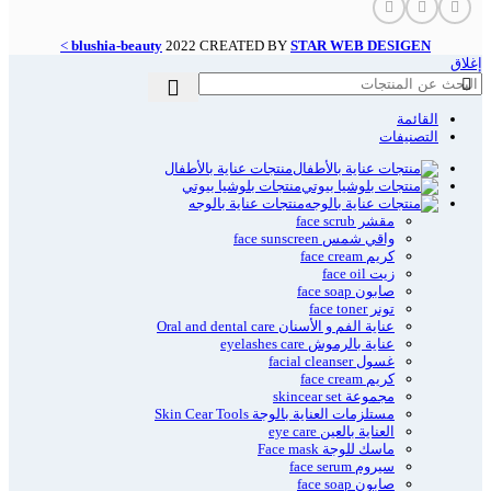
>
blushia-beauty
2022 CREATED BY
STAR WEB DESIGEN
إغلاق
القائمة
التصنيفات
منتجات عناية بالأطفال
منتجات بلوشيا بيوتي
منتجات عناية بالوجه
مقشر face scrub
واقي شمس face sunscreen
كريم face cream
زيت face oil
صابون face soap
تونر face toner
عناية الفم و الأسنان Oral and dental care
عناية بالرموش eyelashes care
غسول facial cleanser
كريم face cream
مجموعة skincear set
مستلزمات العناية بالوجة Skin Cear Tools
العناية بالعين eye care
ماسك للوجة Face mask
سيروم face serum
صابون face soap