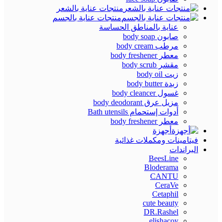
منتجات عناية بالشعر
منتجات عناية بالجسم
عناية بالمناطق الحساسة
صابون body soap
مرطب body cream
معطر body freshener
مقشر body scrub
زيت body oil
زبدة body butter
غسول body cleancer
مزيل عرق body deodorant
أدوات إستحمام Bath utensils
معطر body freshener
أجهزة
فيتامينات ومكملات غذائية
البراندات
BeesLine
Bloderama
CANTU
CeraVe
Cetaphil
cute beauty
DR.Rashel
elishacoy