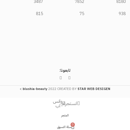
3487
7852
8180
815
75
938
2
2
تابعونا:
>
blushia-beauty
2022 CREATED BY
STAR WEB DESIGEN
واتس
انستجرام
اب
المتجر
0
سلة التسوق