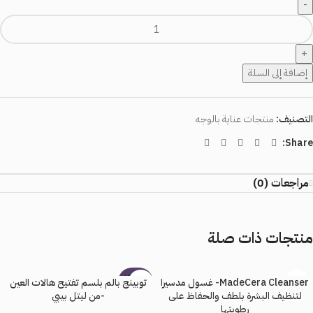
إضافة إلى السلة
التصنيف:
منتجات عناية بالوجه
Share:
مراجعات (0)
منتجات ذات صلة
بيعت كل
MadeCera Cleanser- غسول مدسيرا
توبينج بالم بلسم تفتيح هالات العين
ها
لتنظيف البشرة بلطف والحفاظ على
-من ليتل بيبي
رطوبتها