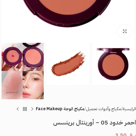
اضغط للتكبير
الرئيسية
مكياج وأدوات تجميل
مكيـاج الوجة Face Makeup
احمر خدود 05 – أورينتال برينسس
ر.ع.
3.50