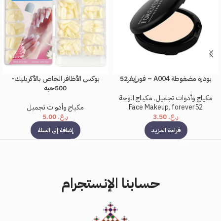
بودرة مضغوطة A004 – فورإيفر52
بوكس الأظافر الخاص بالأكريليك-
500حبه
مكياج وأدوات تجميل
,
مكيـاج الوجة
forever52
,
Face Makeup
مكياج وأدوات تجميل
ر.ع.
3.50
ر.ع.
5.00
قراءة المزيد
إضافة إلى السلة
حسابنا الإنستجرام