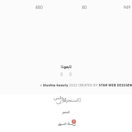
480
80
949
تابعونا:
>
blushia-beauty
2022 CREATED BY
STAR WEB DESIGEN
واتس
انستجرام
اب
المتجر
0
سلة التسوق