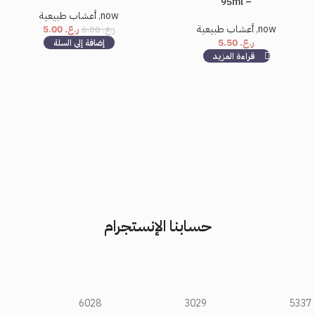
– 95ml
now
,
أعشاب طبيعية
now
,
أعشاب طبيعية
ر.ع.
5.00
ر.ع.
6.00
ر.ع.
5.50
إضافة إلى السلة
قراءة المزيد
حسابنا الإنستجرام
6028
3029
5337