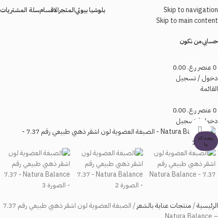
Skip to navigation
بلوشيا بيوتي
المتجر
الاقسام
سلة المشتريات
Skip to main content
حسابي
من نكون
اقسام المتجر
0
عنصر
ر.ع.
0.00
دخول / تسجيل
القائمة
0
عنصر
ر.ع.
0.00
دخول / تسجيل
اضغط للتكبير
بيعت كل
ها
الرئيسية
منتجات عناية بالشعر
الصبغة العضوية لون اشقر ذهبي طبيعي رقم 7.37
– Natura Balance