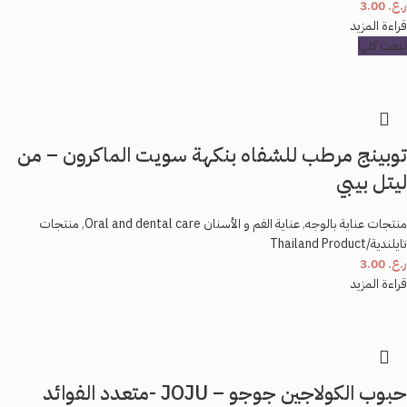
ر.ع.
3.00
قراءة المزيد
بيعت كلها
توبينج مرطب للشفاه بنكهة سويت الماكرون – من
ليتل بيبي
منتجات عناية بالوجه
,
عناية الفم و الأسنان Oral and dental care
,
منتجات
تايلندية/Thailand Product
ر.ع.
3.00
قراءة المزيد
حبوب الكولاجين جوجو – JOJU -متعدد الفوائد