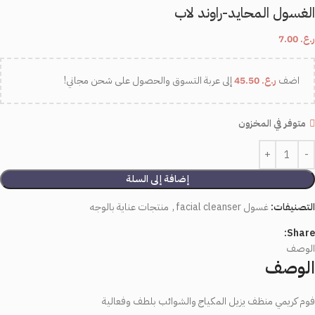
الغسول المحايد-راوند لاب
ر.ع.
7.00
اضف
ر.ع.
45.50
إلى عربة التسوق والحصول على شحن مجاني!
متوفر في المخزون
إضافة إلى السلة
التصنيفات:
غسول facial cleanser
,
منتجات عناية بالوجه
Share:
الوصف
الوصف
فوم
كريمي
منظف
يزيل
المكياج
والشوائب
بلطف
وفعالية