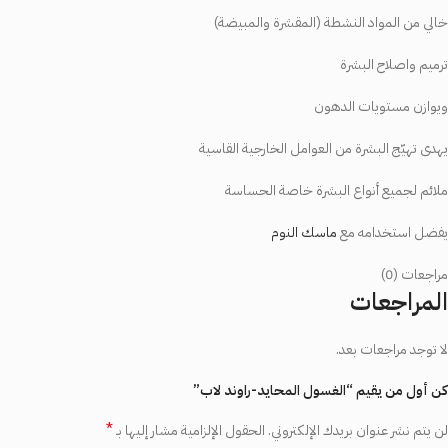
خالي
من
المواد
النشطة
(
المقشرة
والمبيضة)
ترميم
واصلاح
البشرة
ويوازن
مستويات
الدهون
يهدى
تهيّج
البشرة
من
العوامل
الخارجية
القاسية
ملائم
لجميع
أنواع
البشرة
خاصة
الحساسة
يفضل
استخدامه
مع
ماسك النوم
مراجعات (0)
المراجعات
لا توجد مراجعات بعد.
كن أول من يقيم “الغسول المحايد-راوند لاب”
*
لن يتم نشر عنوان بريدك الإلكتروني.
الحقول الإلزامية مشار إليها بـ