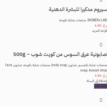
سيروم مدكيرا للبشرة الدهنية
SKINERx LAB
,
منتجات عناية بالوجه
ر.ع.
6.00
قراءة المزيد
صابونية عرق السوس من كويت شوب – 500g
منتجات عناية بالجسم
,
صابون body soap
,
منتجات عناية بالوجه
,
صابون face
soap
,
kuwait shop
ر.ع.
3.50
إضافة إلى السلة
بيعت كلها