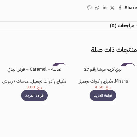
Share:
مراجعات (0)
منتجات ذات صلة
بيعت كل
بيعت كل
بيبي كريم ميشا رقم 27
عدسة – Caramel – فرش ليدي
ها
ها
Missha
,
مكياج وأدوات تجميل
مكياج وأدوات تجميل
,
عدسات / رموش
ر.ع.
4.50
ر.ع.
3.00
قراءة المزيد
قراءة المزيد