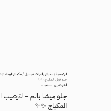
الرئيسية
مكياج وأدوات تجميل
مكيـاج الوجة Face Makeup
جلو قبل المكياج ✨✨
العودة إلى المنتجات
جلو ميشا بالم – لترطيب ا
المكياج ✨✨