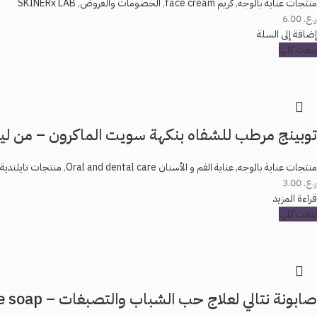
منتجات عناية بالوجه
,
كريم face cream
,
الخصومات والعروض
,
SKINERx LAB
ر.ع.
6.00
إضافة إلى السلة
بيعت كلها
توبينج مرطب للشفاه بنكهة سويت الماكرون – من ليت
منتجات عناية بالوجه
,
عناية الفم و الأسنان Oral and dental care
,
منتجات تايلندية/hailand Product
ر.ع.
3.00
قراءة المزيد
بيعت كلها
صابونة نتالي لعلاج حب الشباب والتصبغات – Natalie soap