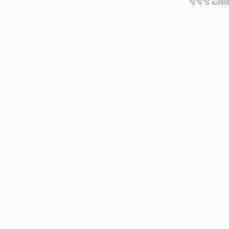
🫧🫧🫧