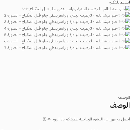
اضغط للتكبير
الوصف
الوصف
أجمل سررررررر عن البشرة الزجاجيه عطيتكم ياه اليوم 🫴🏻