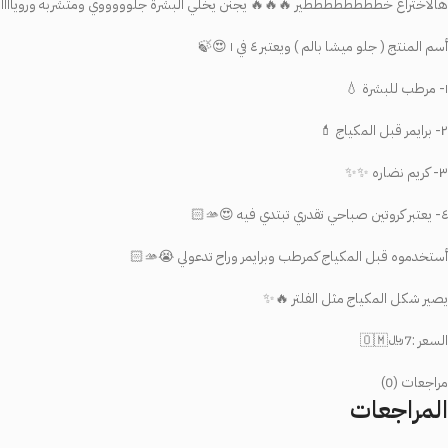
هالاختراع خططططططططير 🔥🔥🔥 يجنن يخلي البشرة جلوووووي ومتشربه وروياااااااااااانه 
أسم المنتج ( جلو ميشا بالم ) ويعتبر ٤ في ١ 😍🍃
١- مرطب للبشرة 💧
٢- برايمر قبل المكياج 💄
٣- كريم نضاره ✨✨
٤- يعتبر كروتين صباحي تقدري تبتدي فيه 😍🫴🏻
أستخدموه قبل المكياج كمرطب وبرايمر وراح تدعولي 😭🫴🏻
يصير شكل المكياج مثل الفلتر 🔥✨
السعر :7﷼🇴🇲
مراجعات (0)
المراجعات