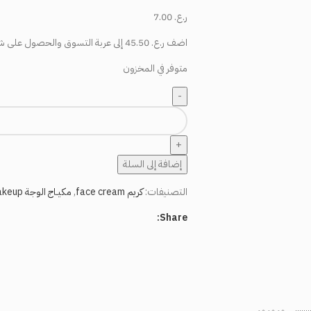
ر.ع.
7.00
اضف
ر.ع.
45.50
إلى عربة التسوق والحصول على ش
متوفر في المخزون
إضافة إلى السلة
التصنيفات:
كريم face cream
,
مكيـاج الوجة Face Makeup
Share: