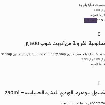
منتجات عناية بالوجه
ر.ع.
4.00
قراءة المزيد
-25%
بيعت كلها
صابونية الفراولة من كويت شوب 500 g
منتجات عناية بالجسم
,
صابون body soap
,
منتجات عناية بالوجه
,
صابون face soap
ر.ع.
4.00
ر.ع.
3.00
قراءة المزيد
غسول بيوديرما الوردي للبشرة الحساسه – 250ml
Bloderama
,
منتجات عناية بالوجه