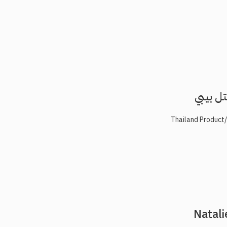
ل بيبي
T