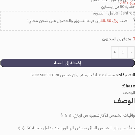
ر.ع.
7.50
اضف
ر.ع.
45.50
إلى عربة التسوق والحصول على شحن مجاني!
متوفر في المخزون
إضافة إلى السلة
التصنيفات:
منتجات عناية بالوجه
,
واقي شمس face sunscreen
Share:
الوصف
الوصف
واقيات الشمس الأكثر شعبيه من ازنتري 💧💧💧
نبدأ بـ جل واقي الشمس المائي بحمض الهيالورونيك بعامل حماية 50 💧💧