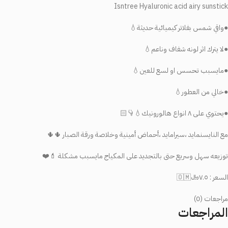
Isntree Hyaluronic acid airy sunstick
●واقي شمس بفلاتر كيميائية حديثة💧
●لا يترك اثر لونه شفاف وناعم💧
●مايسبب تحسس او لسع للعين💧
●خالي من العطور💧
●يحتوي على ٨ انواع هالورونيك💧👇🏻
مع النايسنمايد ،سيرامايد ،أحماض أمينية وخلاصة ورقة الصبار 🌵🌵
توزيعه سهل وسريع حتى بالتجديد على المكياج مايسبب مشكلة 💄❤️
السعر : ٧.٥﷼🇴🇲
مراجعات (0)
المراجعات