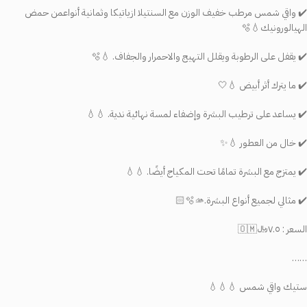
✔️ واقي شمس مرطب خفيف الوزن مع السنتيلا ازياتيكا وثمانية أنواعمن حمض
الهيالورونيك💧🫧
✔️ يقفل على الرطوبة ويقلل التهيج والاحمرار والجفاف. 💧🫧
✔️ ما يترك أثر أبيض 💧🤍
✔️ يساعد على ترطيب البشرة وإضفاء لمسة نهائية ندية. 💧💧
✔️ خال من العطور 💧✨
✔️ يمتزج مع البشرة تمامًا تحت المكياج أيضًا. 💧💧
✔️ مثالي لجميع أنواع البشرة.🫧🫴🏻
السعر : ٧.٥﷼🇴🇲
……
ستيك واقي شمس 💧💧💧