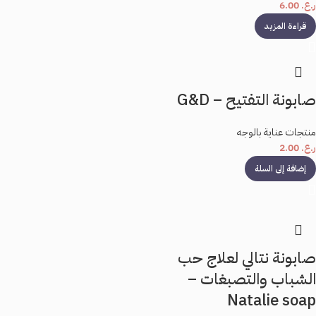
ر.ع.
6.00
قراءة المزيد
صابونة التفتيح – G&D
منتجات عناية بالوجه
ر.ع.
2.00
إضافة إلى السلة
صابونة نتالي لعلاج حب
الشباب والتصبغات –
Natalie soap