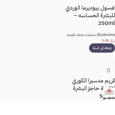
غسول بيوديرما الوردي
للبشرة الحساسه –
250ml
Bloderama
,
منتجات عناية بالوجه
ر.ع.
5.00
إضافة إلى السلة
كريم مدسيرا الكوري
لتقوية حاجز البشرة
0
-50ml
لمتجر
لة التسوق
حسابي
منتجات عناية بالوجه
,
كريم face cream
,
الخصومات والعروض
,
SKINERx LAB