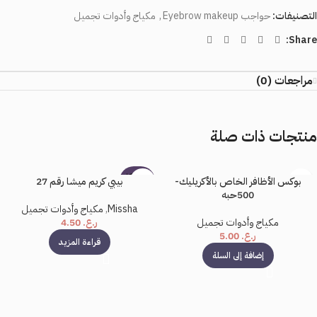
التصنيفات:
حواجب Eyebrow makeup
,
مكياج وأدوات تجميل
Share:
مراجعات (0)
منتجات ذات صلة
بيعت كل
بوكس الأظافر الخاص بالأكريليك-
بيبي كريم ميشا رقم 27
ها
500حبه
Missha
,
مكياج وأدوات تجميل
مكياج وأدوات تجميل
ر.ع.
4.50
ر.ع.
5.00
قراءة المزيد
إضافة إلى السلة