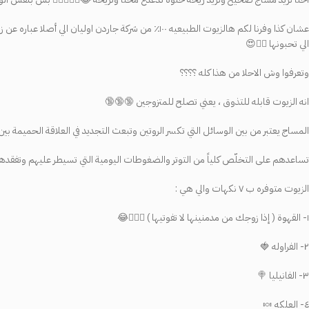
عشان كذا وفرنا لكم هالزيوت الطبيعيه ١٠٠٪؜ من شركة ج
الي تحبونها 😮‍💨😍
وتعرفوا وش الاحلا من هذا كله ؟؟؟؟
انه الزيوت قابله للتذوق ، يعني تصلح للمتزوجين 🔞🔞🔞
المساج يعتبر من بين الوسائل التي تكسر الروتين وتبعث التجديد في العلاقة الحميمة بين الم
تساعدهم على التخلّص كلياً من التوتر والضغوطات اليومية التي تسيطر عليهم وتفقده
الزيوت متوفره ب ٧ نكهات والي هي :
١- القهوة ( إذا زوجك من مدمنينها لا تفوتيها ) 😮‍💨🔞😂
٢- الفراوله 🍓
٣- الفانيليا 🍭
٤- العلكه 🍬