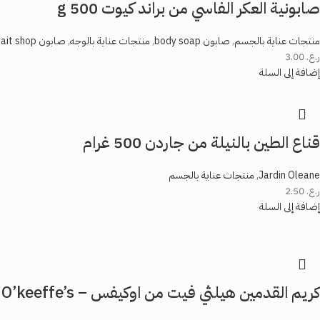
صابونية العكر الفاسي من براند كيوت 500 g
منتجات عناية بالجسم
,
صابون body soap
,
منتجات عناية بالوجه
,
صابون face soap
ait shop
ر.ع.
3.00
إضافة إلى السلة
قناع الطين بالنيلة من جاردن 500 غرام
Jardin Oleane
,
منتجات عناية بالجسم
ر.ع.
2.50
إضافة إلى السلة
كريم القدمين هيلثي فيت من اوكيفس – O’keeffe’s