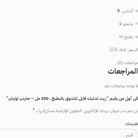
٥- أناناس 🍍
٦- مانجو 🥭
٧- بطيخ 🍉
السعر : ٤﷼ 🇴🇲
مراجعات (0)
المراجعات
لا توجد مراجعات بعد.
كن أول من يقيم “زيت تدليك قابل للتذوق بالبطيخ ، 250 مل – جاردن اوليان”
*
لن يتم نشر عنوان بريدك الإلكتروني.
الحقول الإلزامية مشار إليها بـ
تقييمك