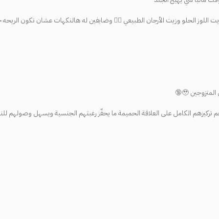
اردن اوليان الي أصلا عباره عن زيت اللوز الحلو وزيت الأرجان الطبيعي 😮‍💨 وضايفين له هالنكهات عشان
تزوجين 🥹🔞
م تركيزهم الكامل على العلاقة الحميمة ما يحفّز رغبتهم الجنسية ويسهل وصولهم للن