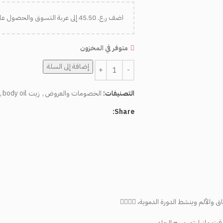
اضف
ر.ع.
45.50
إلى عربة التسوق والحصول ع
متوفر في المخزون
إضافة إلى السلة
التصنيفات:
الخصومات والعروض
,
زيت body oil
,
Share:
الألم وينشط الدورة الدموية، 😮‍💨😮‍💨
وقت مانبا شي يهيج الجلد