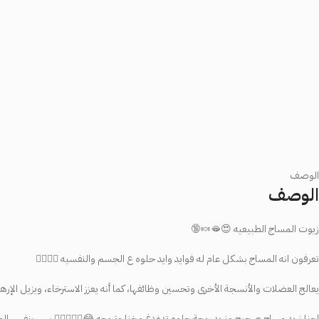
الوصف
الوصف
زيوت المساج الطبيعيه 😍🫦🍬🔞
تعرفون انه المساج بشكل عام له فوايد وايد حلوه ع الجسم والنفسيه 😮‍💨😮‍💨
يعالج العضلات والأنسجة الأخرى وتحسين وظائفها، كما أنه يعزز الاسترخاء، ويزيل الإرهاق و
احنا نريد مساج صحيح ونريد ريحة حلوه تدغدغ مخنا وتريحه 😂😮‍💨💆🏻‍♀️ بس بنفس ال