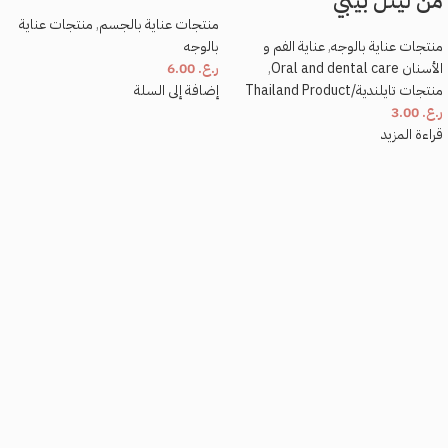
من ليتل بيبي
احفظ اسمي، بريدي الإلكتروني، والموقع الإلكتروني في هذا المتصفح لاستخدامها المرة
المقبلة في تعليقي.
منتجات عناية بالجسم
,
منتجات عناية
منتجات عناية بالوجه
,
عناية الفم و
بالوجه
الأسنان Oral and dental care
,
ر.ع.
6.00
منتجات تايلندية/Thailand Product
إضافة إلى السلة
ر.ع.
3.00
قراءة المزيد