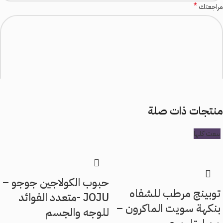
*
مراجعتك
منتجات ذات صلة
*
الاسم
بيعت كلها
*
البريد الإلكتروني
حبوب الكولاجين جوجو –
توبينج مرطب للشفاه
JOJU -متعدد الفوائد
بنكهة سويت الماكرون –
للوجه والجسم