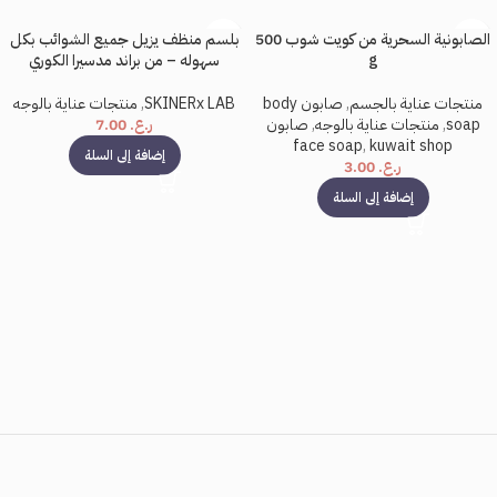
الصابونية السحرية من كويت شوب 500
بلسم منظف يزيل جميع الشوائب بكل
g
سهوله – من براند مدسيرا الكوري
منتجات عناية بالجسم
,
صابون body
SKINERx LAB
,
منتجات عناية بالوجه
soap
,
منتجات عناية بالوجه
,
صابون
ر.ع.
7.00
face soap
,
kuwait shop
إضافة إلى السلة
ر.ع.
3.00
إضافة إلى السلة