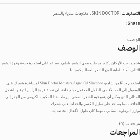
التصنيفات:
SKIN DOCTOR
,
منتجات عناية بالشعر
Share:
الوصف
الوصف
شامبو
زيت
الأركان
دكتور
مرطب
يغذي
الشعر
بلطف
.
يساعد
على
استعادة
حيوية
وقوة
الشعر
التالف
.
آمنة
للغاية
للون
الشعر
المعالج
كيميائيا
.
استخدم
جزءًا
من
شامبو
Skin Doctor Moisture Argan Oil Shampoo
لمساعدة
شعرك
على
الوصول
إلى
الحد
الأقصى
للطول
المحتمل
،
بالإضافة
إلى
تغذية
فروة
الرأس
لتوفير
الشكل
المثالي
الذي
يمكن
أن
ينمو
فيه
الشعر
الصحي
،
يرطب
هذا
المكيف
الكريمي
من
الجذر
إلى
الحافة
،
مما
يساعد
على
تقليل
الكسر
والحفاظ
على
شعرك
توازن
الرطوبة
المثالي
،
مهما
كان
طول
الأقفال
الخاصة
بك
.
مراجعات (0)
المراجعات