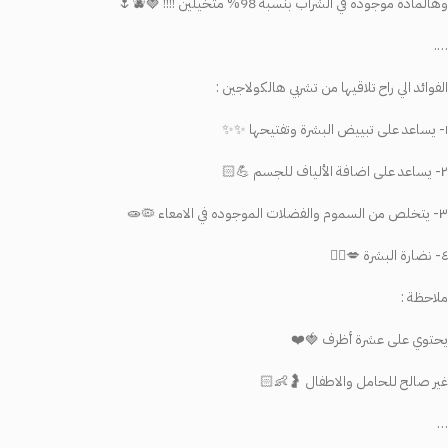
وهالمادة موجوده في الشراب بنسبة 98% متخيلين !!!! 🍓🫐🌷
….
الفوائد الي راح تلاقيها من تشربي هالكولاجين :
١- يساعد على تبييض البشرة وتفتيحها ✨✨
٢- يساعد على اضافة الألياف للجسم 💪🏻
٣- يتخلص من السموم والفضلات الموجوده في الامعاء 🦠🧫
٤- نضارة البشرة 💋✋🏻
ملاحظة :
يحتوي على عشرة أظرف 🍓❤️
غير صالح للحامل والاطفال 🤰👶🏻
…