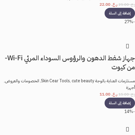
ر.ع.
22.00
ر.ع.
25.00
إضافة إلى السلة
-27%
جهاز شفط الدهون والرؤوس السوداء المرئي Wi-Fi-
من كيوت
مستلزمات العناية بالوجة Skin Cear Tools
cute beauty
,
,
الخصومات والعروض
,
أجهزة
ر.ع.
11.00
ر.ع.
15.00
إضافة إلى السلة
-14%