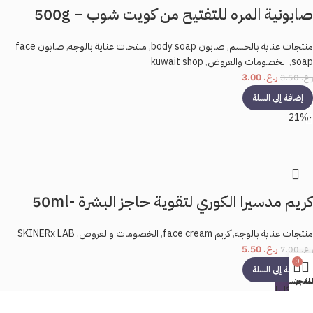
صابونية المره للتفتيح من كويت شوب – 500g
منتجات عناية بالجسم
,
صابون body soap
,
منتجات عناية بالوجه
,
صابون face
soap
,
الخصومات والعروض
,
kuwait shop
ر.ع.
3.00
ر.ع.
3.50
إضافة إلى السلة
-21%
كريم مدسيرا الكوري لتقوية حاجز البشرة -50ml
منتجات عناية بالوجه
,
كريم face cream
,
الخصومات والعروض
,
SKINERx LAB
ر.ع.
5.50
ر.ع.
7.00
0
إضافة إلى السلة
لمتجر
حسابي
لة التسوق
بيعت كلها