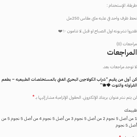
طريقة. الإستخدام :
نحط ظرف واحد في علبه ماي مقاس 250مل
تقدروا تشربونه اول الصباح او قبل لا تنامون ✨❤️
مراجعات (0)
المراجعات
لا توجد مراجعات بعد.
كن أول من يقيم “شراب الكولاجين البحري الغني بالمستخلصات الطبيعيه – بطعم
الفراوله والتوت 🍓🫐”
*
لن يتم نشر عنوان بريدك الإلكتروني.
الحقول الإلزامية مشار إليها بـ
تقييمك
1 من أصل 5 نجوم
2 من أصل 5 نجوم
3 من أصل 5 نجوم
4 من أصل 5 نجوم
5 من
أصل 5 نجوم