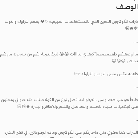
الوصف
شراب الكولاجين البحري الغني بالمستخلصات الطبيعيه ✨❤️ بطعم الفراوله والتوت
🍓🫐🤤
…..
ما اوصفلكم طعممممممة كيف ي بنااااات 😭😭 لذيذ لدرجة انكم من تشربونه ماودكم
يخلص 😋😋😋
طعمه مكس مابين التوت والفراوله ✨✨
….
طبعاً هو مب طعم وبس ، تعرفوا انه افضل نوع من الكولاجينات لانه حيواني ويحتوي
على فيتامينات مفيده للجسم والمفاصل والشعر والاظافر والبشرة 🔥👌🏻
….
الشراب هذا يحتوي مثل ماخبرتكم على الكولاجين ومادة الجلوتاثين الي تفتح البشرة