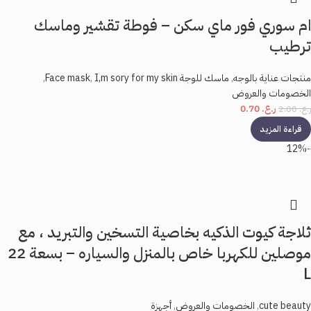
ام سوري فور ماي سكن – فوطة تقشير وماسك
ترطيب
منتجات عناية بالوجه
,
ماسك للوجة Face mask
I,m sory for my skin
,
,
الخصومات والعروض
ر.ع.
0.70
ر.ع.
2.00
قراءة المزيد
-12%
ثلاجة كيوت الذكيه بخاصية التسخين والتبريد ، مع
موصلين للكهربا خاص بالمنزل والسياره – بسعة 22
L
cute beauty
,
الخصومات والعروض
,
أجهزة