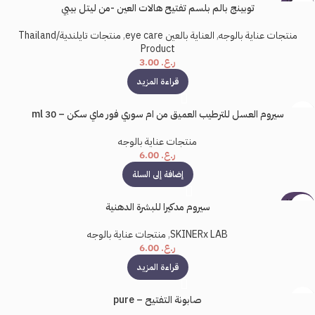
بيعت كل
المرة المقبلة في تعليقي.
توبينج بالم بلسم تفتيح هالات العين -من ليتل بيبي
ها
منتجات عناية بالوجه
,
العناية بالعين eye care
,
منتجات تايلندية/Thailand
Product
ر.ع.
3.00
قراءة المزيد
سيروم العسل للترطيب العميق من ام سوري فور ماي سكن – 30 ml
منتجات عناية بالوجه
ر.ع.
6.00
إضافة إلى السلة
بيعت كل
سيروم مدكيرا للبشرة الدهنية
ها
SKINERx LAB
,
منتجات عناية بالوجه
ر.ع.
6.00
قراءة المزيد
صابونة التفتيح – pure