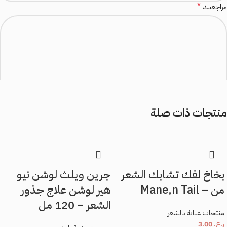
*
مراجعتك
منتجات ذات صلة
*
الاسم
*
بخاخ لفك تشابك الشعر
جرين ويلث لوشن نيو
البريد الإلكتروني
من – Mane,n Tail
هير لوشن علاج جذور
الشعر – 120 مل
منتجات عناية بالشعر
ر.ع.
3.00