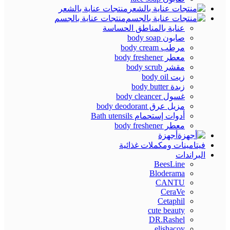
منتجات عناية بالشعر
منتجات عناية بالجسم
عناية بالمناطق الحساسة
صابون body soap
مرطب body cream
معطر body freshener
مقشر body scrub
زيت body oil
زبدة body butter
غسول body cleancer
مزيل عرق body deodorant
أدوات إستحمام Bath utensils
معطر body freshener
أجهزة
فيتامينات ومكملات غذائية
البراندات
BeesLine
Bloderama
CANTU
CeraVe
Cetaphil
cute beauty
DR.Rashel
elishacoy