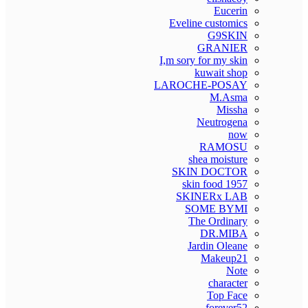
Eucerin
Eveline customics
G9SKIN
GRANIER
I,m sory for my skin
kuwait shop
LAROCHE-POSAY
M.Asma
Missha
Neutrogena
now
RAMOSU
shea moisture
SKIN DOCTOR
skin food 1957
SKINERx LAB
SOME BYMI
The Ordinary
DR.MIBA
Jardin Oleane
Makeup21
Note
character
Top Face
forever52