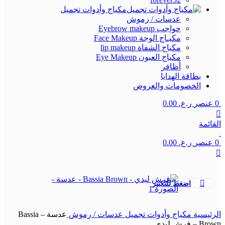
مكياج وأدوات تجميل
عدسات / رموش
حواجب Eyebrow makeup
مكيـاج الوجة Face Makeup
مكياج الشفاة lip makeup
مكياج العيون Eye Makeup
أظافر
بطاقة الهدايا
الخصومات والعروض
0
عنصر
ر.ع.
0.00
القائمة
0
عنصر
ر.ع.
0.00
اضغط للتكبير
الرئيسية
مكياج وأدوات تجميل
عدسات / رموش
عدسة – Bassia
Brown – فرش ليدي