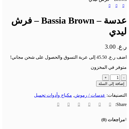
عدسة – Bassia Brown – فرش
ليدي
ر.ع.
3.00
اضف
ر.ع.
45.50
إلى عربة التسوق والحصول على شحن مجاني!
متوفر في المخزون
إضافة إلى السلة
التصنيفات:
عدسات / رموش
,
مكياج وأدوات تجميل
Share:
مراجعات (0)