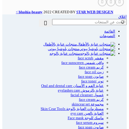
>
blushia-beauty
2022 CREATED BY
STAR WEB DESIGEN
إغلاق
القائمة
التصنيفات
منتجات عناية بالأطفال
منتجات بلوشيا بيوتي
منتجات عناية بالوجه
مقشر face scrub
واقي شمس face sunscreen
كريم face cream
زيت face oil
صابون face soap
تونر face toner
عناية الفم و الأسنان Oral and dental care
عناية بالرموش eyelashes care
غسول facial cleanser
كريم face cream
مجموعة skincear set
مستلزمات العناية بالوجة Skin Cear Tools
العناية بالعين eye care
ماسك للوجة Face mask
سيروم face serum
صابون face soap