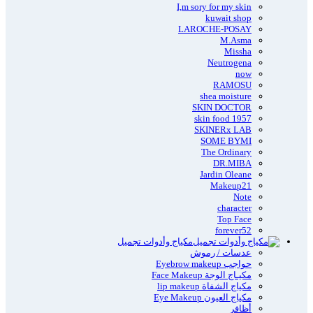
I,m sory for my skin
kuwait shop
LAROCHE-POSAY
M.Asma
Missha
Neutrogena
now
RAMOSU
shea moisture
SKIN DOCTOR
skin food 1957
SKINERx LAB
SOME BYMI
The Ordinary
DR.MIBA
Jardin Oleane
Makeup21
Note
character
Top Face
forever52
مكياج وأدوات تجميل
عدسات / رموش
حواجب Eyebrow makeup
مكيـاج الوجة Face Makeup
مكياج الشفاة lip makeup
مكياج العيون Eye Makeup
أظافر