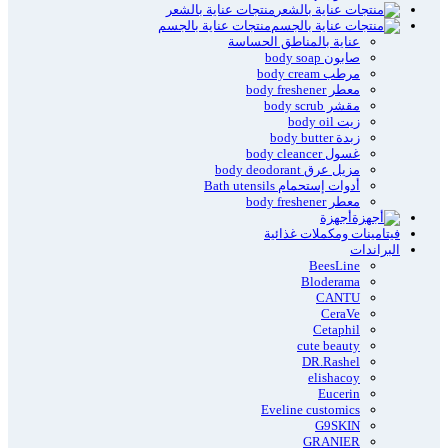
منتجات عناية بالشعر
منتجات عناية بالجسم
عناية بالمناطق الحساسة
صابون body soap
مرطب body cream
معطر body freshener
مقشر body scrub
زيت body oil
زبدة body butter
غسول body cleancer
مزيل عرق body deodorant
أدوات إستحمام Bath utensils
معطر body freshener
أجهزة
فيتامينات ومكملات غذائية
البراندات
BeesLine
Bloderama
CANTU
CeraVe
Cetaphil
cute beauty
DR.Rashel
elishacoy
Eucerin
Eveline customics
G9SKIN
GRANIER