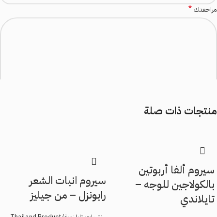
*
مراجعتك
منتجات ذات صلة
*
الاسم
*
سيروم ألفا أربوتين
البريد الإلكتروني
سيروم انبات الشعر
بالكولاجين للوجه –
رابونزل – من جيليز
تايلاندي