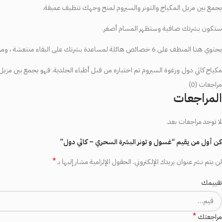
يجمع بين مزيل المكياج والتونر والسيروم لمنح وجهك تنظيف عميقة.
ستكون بشرتك صافية وستظهر المسام أصغر.
يحتوي هذا المنظف على 6 خصائص هائلة لمساعدة بشرتك على البقاء منتعشة ، ومزيل للمكياج ، وتنظيف عميق ، وتونر مبيض ، وشد المسام ، ورطب طوال اليوم ، ومصل فيتامين سي مزيل
مكياج كاثي دول ورغوة السيروم تم اختباره من قبل أطباء الجلدية. فهو يجمع بين مزي
مراجعات (0)
المراجعات
لا توجد مراجعات بعد.
كن أول من يقيم “غسول و تونر البشرة السحري – كاثي دول”
*
لن يتم نشر عنوان بريدك الإلكتروني.
الحقول الإلزامية مشار إليها بـ
تقييمك
*
مراجعتك