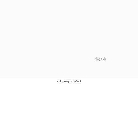
تابعونا:
انستجرام
واتس اب