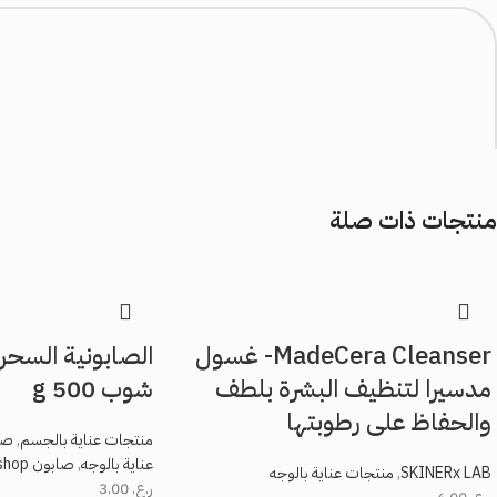
منتجات ذات صلة
*
الاسم
*
MadeCera Cleanser- غسول
الصابونية السحر
البريد الإلكتروني
مدسيرا لتنظيف البشرة بلطف
شوب 500 g
والحفاظ على رطوبتها
منتجات عناية بالجسم
,
صابون
عناية بالوجه
,
صابون face soap
shop
SKINERx LAB
,
منتجات عناية بالوجه
احفظ اسمي، بريدي الإلكتروني، والموقع الإلكتروني في هذا المتصفح لاستخدامها المرة ال
ر.ع.
3.00