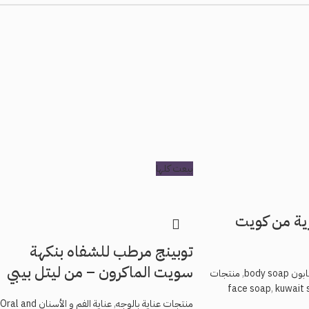
بيعت كلها
ية من كويت
توبينج مرطب للشفاه بنكهة
سويت الماكرون – من ليتل بيبي
 body soap
,
منتجات
,
kuwait 
مقبلة في تعليقي.
منتجات عناية بالوجه
,
عناية الفم و الأسنان Oral and