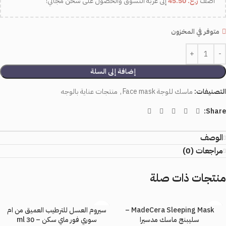
اضف
ر.ع.
45.50
إلى عربة التسوق والحصول على شحن مجاني!
متوفر في المخزون
إضافة إلى السلة
التصنيفات:
ماسك للوجة Face mask
,
منتجات عناية بالوجه
Share:
الوصف
مراجعات (0)
منتجات ذات صلة
MadeCera Sleeping Mask –
سيروم العسل للترطيب العميق من ام
سليبنج ماسك مدسيرا
سوري فور ماي سكن – 30 ml