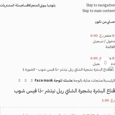
Skip to navigation
بلوشيا بيوتي
المتجر
الاقسام
سلة المشتريات
Skip to main content
حسابي
من نكون
اقسام المتجر
0
عنصر
ر.ع.
0.00
دخول / تسجيل
القائمة
0
عنصر
ر.ع.
0.00
اضغط للتكبير
دخول / تسجيل
الرئيسية
منتجات عناية بالوجه
ماسك للوجة Face mask
قناع البشرة بشجرة الشاي ريل نيتشر -ذا فيس شوب
ر.ع.
1.00