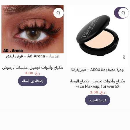
بيعت كل
ها
عدسة – Ad.Arena – فرش ليدي
مكياج وأدوات تجميل
,
عدسات / رموش
بودرة مضغوطة A004 – فورإيفر52
ر.ع.
3.00
مكياج وأدوات تجميل
,
مكيـاج الوجة
إضافة إلى السلة
Face Makeup
,
forever52
ر.ع.
3.50
قراءة المزيد