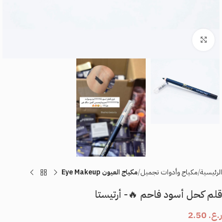
اضغط للتكبير
الرئيسية
مكياج وأدوات تجميل
مكياج العيون Eye Makeup
قلم كحل أسود فاحم 🔥- أرتيستا
ر.ع.
2.50