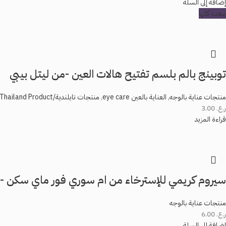
إضافة إلى السلة
بيعت كلها
توبينج بالم بلسم تفتيح هالات العين -من ليتل بيبي
منتجات عناية بالوجه
,
العناية بالعين eye care
,
منتجات تايلندية/Thailand Product
ر.ع.
3.00
قراءة المزيد
سيروم كريمي للإسترخاء من ام سوري فور ماي سكن -30ml
منتجات عناية بالوجه
ر.ع.
6.00
إضافة إلى السلة