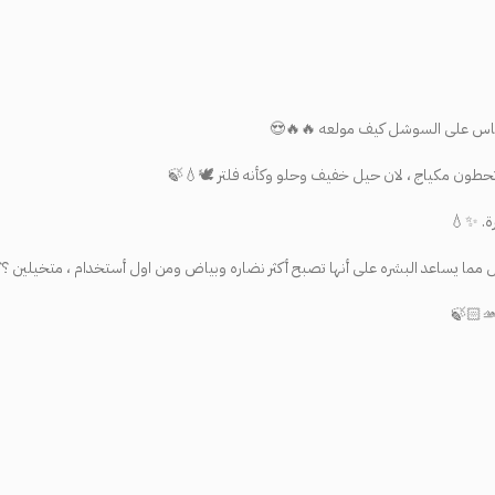
ب الناس على السوشل كيف مولعه 🔥🔥😍
ا تحطون مكياج ، لان حيل خفيف وحلو وكأنه فلتر 🕊️💧🍃
رة. ✨💧
خل مما يساعد البشره على أنها تصبح أكثر نضاره وبياض ومن اول أستخدام ، متخيلين ؟؟