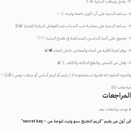
٣- يغذي ويرطب البشرة 🌼💧
٤- يساعد البشرة على أن تكون ناعمة ولينه 💧✨
٥- يساعد البشرة على محاربة حب الشباب ضد العوامل البيئية الضارة 🍃🌼
٦- يحتوي على أميد النياسين للمساعدة في تفتيح البشرة 🤍🤍
٧- يوفر كمية كافية من الماء والمعادن داخل الجلد 🕊️🍃
٨- يقلل من النمش والبقع الداكنة والكلف 💧🍃
والميزه الحلوه انه تقدروا تستخدمونه كـ ( برايمر أو كريم أساس أو مرطب يومي ) ⏳🕠✨
مراجعات (0)
المراجعات
لا توجد مراجعات بعد.
كن أول من يقيم “كريم التفتيح سنو وايت للوجة من – secret key”