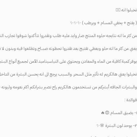
تخيلوا انه 👇🏻
( يفتح + يخفي المسام + ويرطب ) ✨✨✨
من كثر ما انه نتايجه حلوه المنتج صار وايد عليه طلب وتقدروا تتأكدوا شوفوا تجار
يعني من كثر ما انه حلو ويعطي تفتيح بعد تقدروا تحطونه صبــاح وتطلعوا فيه وبدون ل
يوفر كمية كافية من الماء والمعادن ويحتوي على النياسيناميد الآمن لجميع أنواع البش
تخيلوا يعني هالكريم له تأثير مثل السحر. والسبب يرجع الى انه يحسن البشرة من الدا
والبشرات الجافه أبشركم من تستخدمون هالكريم راح تصير بشراتكم اكثر نعومه وليونه 🫴🏻🍃
فوائدة :
١- يضيق المسام 😍🔥
٢- يوحد لون البشرة 🌸✨