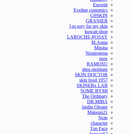
Eucerin
Eveline customics
G9SKIN
GRANIER
I,m sory for my skin
kuwait shop
LAROCHE-POSAY
M.Asma
Missha
Neutrogena
now
RAMOSU
shea moisture
SKIN DOCTOR
skin food 1957
SKINERx LAB
SOME BYMI
The Ordinary
DR.MIBA
Jardin Oleane
Makeup21
Note
character
Top Face
forever52