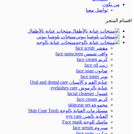
من نكون
تواصل معنا
اقسام المتجر
منتجات عناية بالأطفال
منتجات بلوشيا بيوتي
منتجات عناية بالوجه
مقشر face scrub
واقي شمس face sunscreen
كريم face cream
زيت face oil
صابون face soap
تونر face toner
عناية الفم و الأسنان Oral and dental care
عناية بالرموش eyelashes care
غسول facial cleanser
كريم face cream
مجموعة skincear set
مستلزمات العناية بالوجة Skin Cear Tools
العناية بالعين eye care
ماسك للوجة Face mask
سيروم face serum
صابون face soap