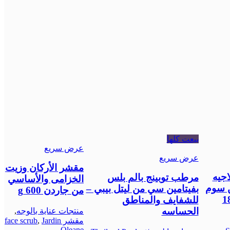
بيعت كلها
عرض سريع
عرض سريع
مقشر الأركان وزيت
جيه
مرطب توبينج بالم بلس
الخزامى والأساسي
 سوم
بفيتامين سي من ليتل بيبي –
من جاردن 600 g
 مي – 18
للشفايف والمناطق
الحساسه
منتجات عناية بالوجه
,
مقشر face scrub
Jardin
,
Oleane