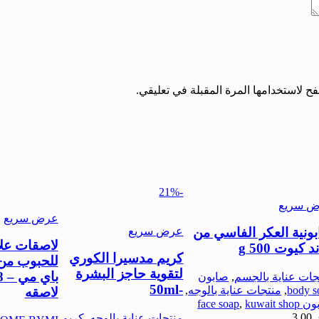
ح لاستخدامها المرة المقبلة في تعليقي.
-21%
 سريع
عرض سريع
عرض سريع
ونية العكر الفاسي من
لاصقات علا
د كيوت 500 g
كريم مدسيرا الكوري
للحبوب من
لتقوية حاجز البشرة
باي
جات عناية بالجسم
,
صابون
-50ml
body s
,
منتجات عناية بالوجه
,
لاصقه
face soa
kuwait shop
,
3.00
منتجات عناية بالوجه
,
كريم