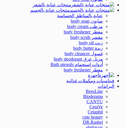
منتجات عناية بالشعر
منتجات عناية بالجسم
عناية بالمناطق الحساسة
صابون body soap
مرطب body cream
معطر body freshener
مقشر body scrub
زيت body oil
زبدة body butter
غسول body cleancer
مزيل عرق body deodorant
أدوات إستحمام Bath utensils
معطر body freshener
أجهزة
فيتامينات ومكملات غذائية
البراندات
BeesLine
Bloderama
CANTU
CeraVe
Cetaphil
cute beauty
DR.Rashel
elishacoy