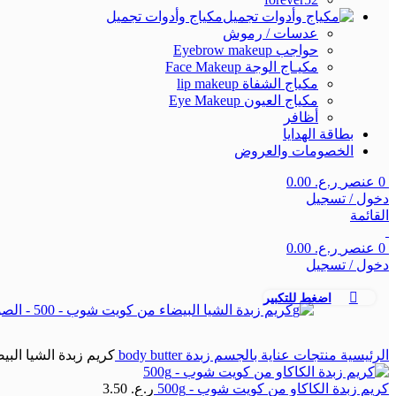
مكياج وأدوات تجميل
عدسات / رموش
حواجب Eyebrow makeup
مكيـاج الوجة Face Makeup
مكياج الشفاة lip makeup
مكياج العيون Eye Makeup
أظافر
بطاقة الهدايا
الخصومات والعروض
0
عنصر
ر.ع.
0.00
دخول / تسجيل
القائمة
0
عنصر
ر.ع.
0.00
دخول / تسجيل
اضغط للتكبير
الرئيسية
منتجات عناية بالجسم
زبدة body butter
كريم زبدة الشيا البيض
كريم زبدة الكاكاو من كويت شوب - 500g
ر.ع.
3.50