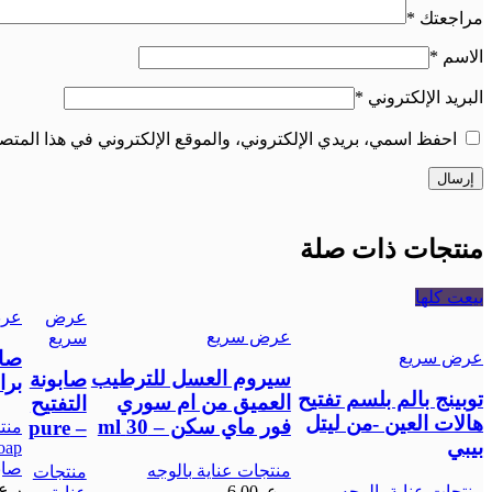
مراجعتك
*
الاسم
*
البريد الإلكتروني
*
احفظ اسمي، بريدي الإلكتروني، والموقع الإلكتروني في هذا المتصف
منتجات ذات صلة
بيعت كلها
عرض
عرض
عرض سريع
سريع
صاب
عرض سريع
سيروم العسل للترطيب
صابونة
بران
توبينج بالم بلسم تفتيح
العميق من ام سوري
التفتيح
هالات العين -من ليتل
فور ماي سكن – 30 ml
– pure
منت
بيبي
oap
صابون p
منتجات عناية بالوجه
منتجات
ر.ع.
منتجات عناية بالوجه
,
ر.ع.
6.00