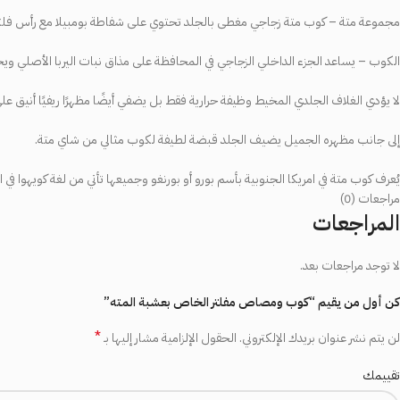
مجموعة
متة
–
كوب
متة
زجاجي
مغطى
بالجلد
تحتوي
على
شفاطة
بومبيلا
مع
رأس
فلت
الكوب
–
يساعد
الجزء
الداخلي
الزجاجي
في
المحافظة
على
مذاق
نبات
اليربا
الأصلي
ويج
لا
يؤدي
الغلاف
الجلدي
المخيط
وظيفة
حرارية
فقط
بل
يضفي
أيضًا
مظهرًا
ريفيًا
أنيق
عل
إلى
جانب
مظهره
الجميل
يضيف
الجلد
قبضة
لطيفة
لكوب
مثالي
من
شاي
متة
.
يُعرف
كوب
متة
في
امريكا
الجنوبية
بأسم
بورو
أو
بورنغو
وجميعها
تأتي
من
لغة
كويهوا
في
ا
مراجعات (0)
المراجعات
لا توجد مراجعات بعد.
كن أول من يقيم “كوب ومصاص مفلتر الخاص بعشبة المته”
*
لن يتم نشر عنوان بريدك الإلكتروني.
الحقول الإلزامية مشار إليها بـ
تقييمك