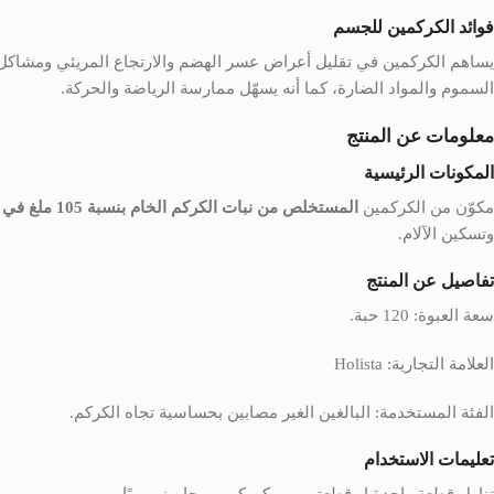
فوائد
الكركمين
للجسم
يساهم
الكركمين
في تقليل أعراض عسر الهضم والارتجاع المريئي ومشاكل ال
السموم والمواد الضارة، كما أنه يسهّل ممارسة الرياضة والحركة.
معلومات عن المنتج
المكونات الرئيسية
مكوّن من الكركمين
المستخلص من نبات الكركم الخام بنسبة 105 ملغ في كل قطعة
وتسكين الآلام.
تفاصيل عن المنتج
سعة العبوة: 120 حبة.
العلامة التجارية: Holista
الفئة المستخدمة: البالغين الغير مصابين بحساسية تجاه الكركم.
تعليمات الاستخدام
تناول قطعة واحدة او قطعتين من كوركومين جاميز يوميًا.