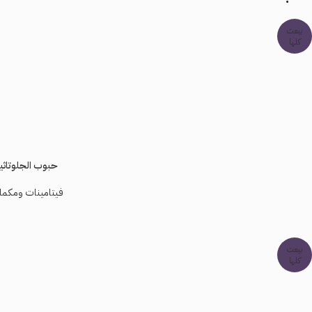
بيعت
كلها
حبوب الجلوتاثيون 
فيتامينات ومكمل
بيعت
كلها