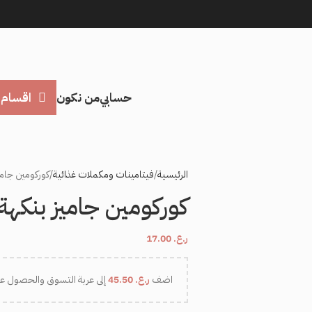
حسابي
من نكون
اقسام 
الرئيسية
فيتامينات ومكملات غذائية
كوركومين جاميز بن
كوركومين جاميز بنكهة البرت
ر.ع.
17.00
اضف
ر.ع.
45.50
إلى عربة التسوق والحصول ع