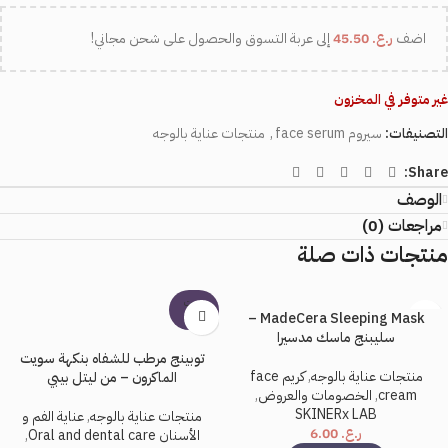
اضف
ر.ع.
45.50
إلى عربة التسوق والحصول على شحن مجاني!
غير متوفر في المخزون
التصنيفات:
سيروم face serum
,
منتجات عناية بالوجه
Share:
الوصف
مراجعات (0)
منتجات ذات صلة
بيعت
MadeCera Sleeping Mask –
كلها
سليبنج ماسك مدسيرا
توبينج مرطب للشفاه بنكهة سويت
منتجات عناية بالوجه
,
كريم face
الماكرون – من ليتل بيبي
cream
,
الخصومات والعروض
,
SKINERx LAB
منتجات عناية بالوجه
,
عناية الفم و
ر.ع.
6.00
الأسنان Oral and dental care
,