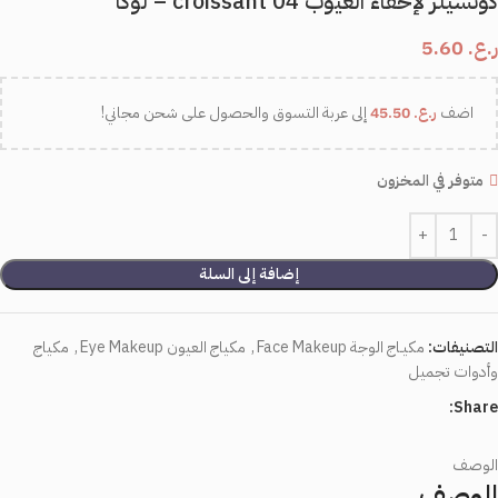
كونسيلر لإخفاء العيوب croissant 04 – لوكا
ر.ع.
5.60
اضف
ر.ع.
45.50
إلى عربة التسوق والحصول على شحن مجاني!
متوفر في المخزون
إضافة إلى السلة
التصنيفات:
مكيـاج الوجة Face Makeup
,
مكياج العيون Eye Makeup
,
مكياج
وأدوات تجميل
Share:
الوصف
الوصف