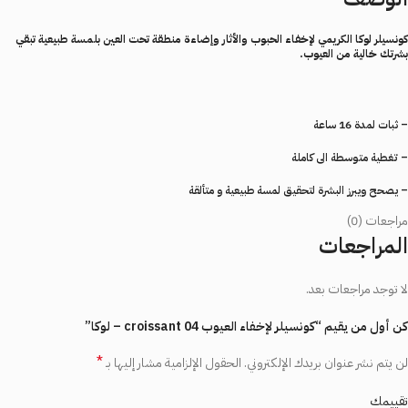
كونسيلر
لوكا
الكريمي
لإخفاء
الحبوب
والأثار
وإضاءة
منطقة
تحت
العين
بلمسة
طبيعية
تبقي
بشرتك
خالية
من
العيوب
.
– ثبات لمدة 16 ساعة
– تغطية متوسطة الى كاملة
– يصحح ويبرز البشرة لتحقيق لمسة طبيعية و متألقة
مراجعات (0)
– ننصح باختيار درجة للتصحيح ودرجة للتنوير
المراجعات
لا توجد مراجعات بعد.
كن أول من يقيم “كونسيلر لإخفاء العيوب croissant 04 – لوكا”
*
لن يتم نشر عنوان بريدك الإلكتروني.
الحقول الإلزامية مشار إليها بـ
تقييمك