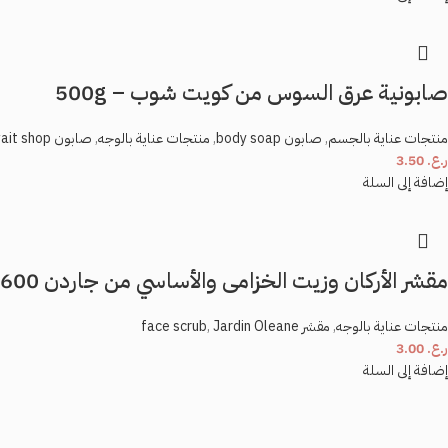
صابونية عرق السوس من كويت شوب – 500g
منتجات عناية بالجسم
,
صابون body soap
,
منتجات عناية بالوجه
,
صابون face soap
ait shop
ر.ع.
3.50
إضافة إلى السلة
مقشر الأركان وزيت الخزامى والأساسي من جاردن 600 g
منتجات عناية بالوجه
,
مقشر face scrub
Jardin Oleane
,
ر.ع.
3.00
إضافة إلى السلة