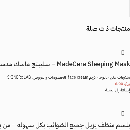
وتعطي نضاره 😍✨
……
منتجات ذات صلة
*
الاسم
MadeCera Sleeping Mask – سليبنج ماسك مدسيرا
*
البريد الإلكتروني
منتجات عناية بالوجه
,
كريم face cream
,
الخصومات والعروض
,
SKINERx LAB
ر.ع.
6.00
إضافة إلى السلة
احفظ اسمي، بريدي الإلكتروني، والموقع الإلكتروني في هذا المتصفح لاستخدامها المرة ال
بلسم منظف يزيل جميع الشوائب بكل سهوله – من برا