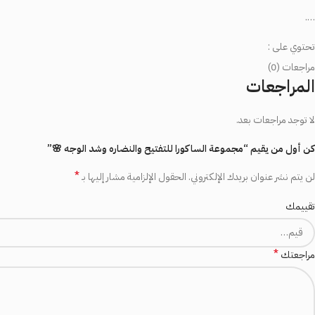
….
تحتوي على :
مراجعات (0)
النياسيناميد ✨
المراجعات
فيتامين سي ✨
لا توجد مراجعات بعد.
زهرة اللانزيانا✨
كن أول من يقيم “مجموعة الساكورا للتفتيح والنضاره وشد الوجه 🌸”
تعمل على :
*
لن يتم نشر عنوان بريدك الإلكتروني.
الحقول الإلزامية مشار إليها بـ
تفتيح البشرة 🤍
تقييمك
معالجة خطوط التجاعيد ✨
*
تغذي البشرة وترطبها 💧
مراجعتك
تشد البشرة ✨
تعالج التصبغات ✨