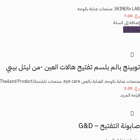
SKINERx LAB
,
منتجات عناية بالوجه
ر.ع.
7.00
إضافة إلى السلة
بيعت كلها
توبينج بالم بلسم تفتيح هالات العين -من ليتل بيبي
منتجات عناية بالوجه
,
العناية بالعين eye care
,
منتجات تايلندية/Thailand Product
ر.ع.
3.00
قراءة المزيد
صابونة التفتيح – G&D