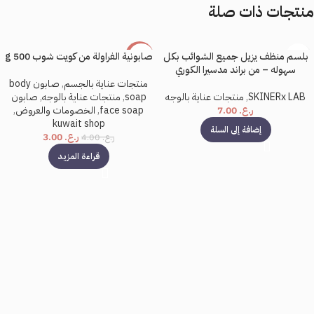
منتجات ذات صلة
بلسم منظف يزيل جميع الشوائب بكل
صابونية الفراولة من كويت شوب 500 g
-25%
سهوله – من براند مدسيرا الكوري
بيعت كل
منتجات عناية بالجسم
,
صابون body
ها
SKINERx LAB
,
منتجات عناية بالوجه
soap
,
منتجات عناية بالوجه
,
صابون
ر.ع.
7.00
face soap
,
الخصومات والعروض
,
kuwait shop
إضافة إلى السلة
ر.ع.
3.00
ر.ع.
4.00
قراءة المزيد