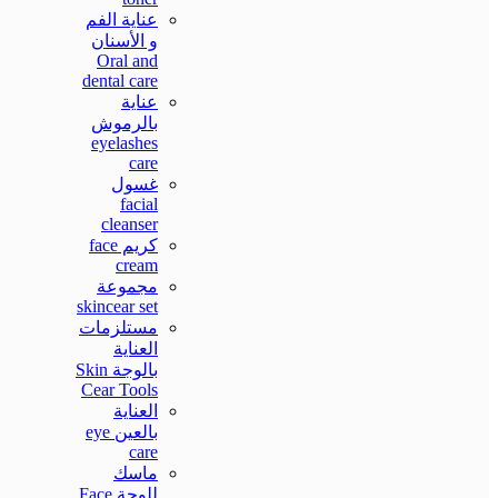
عناية الفم
و الأسنان
Oral and
dental care
عناية
بالرموش
eyelashes
care
غسول
facial
cleanser
كريم face
cream
مجموعة
skincear set
مستلزمات
العناية
بالوجة Skin
Cear Tools
العناية
بالعين eye
care
ماسك
للوجة Face