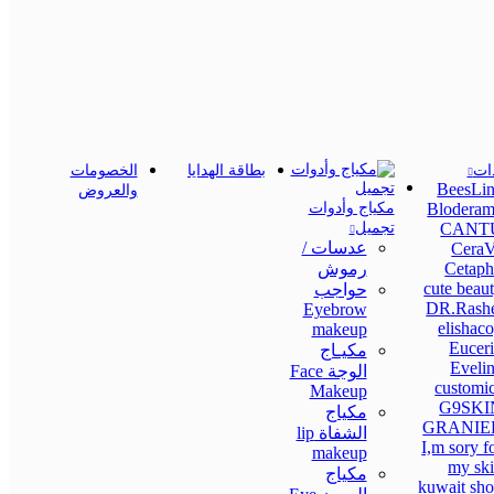
دات
بطاقة الهدايا
الخصومات
BeesLin
والعروض
Bloderam
مكياج وأدوات
CANT
تجميل
عدسات /
CeraV
Cetaph
رموش
cute beau
حواجب
DR.Rashe
Eyebrow
elishac
makeup
Eucer
مكيـاج
Eveli
الوجة Face
customi
Makeup
G9SKI
مكياج
GRANIE
الشفاة lip
I,m sory f
makeup
my sk
مكياج
kuwait sh