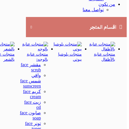
من نكون
تواصل معنا
اقسام المتجر
منتجات عناية
منتجات بلوشيا
منتجات عناية
منتجات عن
بالأطفال
بيوتي
بالوجه
بالشعر
مقشر face
scrub
واقي
شمس face
sunscreen
كريم face
cream
زيت face
oil
صابون face
soap
تونر face
toner