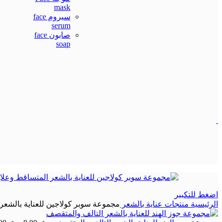
mask
سيروم face
serum
صابون face
soap
اضغط للتكبير
الرئيسية
منتجات عناية بالشعر
مجموعة سوبر كولاجين للعناية بالشع