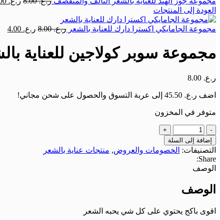
مجموعة جوز الهند للعناية بالشعر التالف والمتقصف
ر.ع.
8.00
ر.ع.
4.00
العودة إلى المنتجات
مجموعة الجامايكي اكسترا دارك للعناية بالشعر
ر.ع.
8.00
ر.ع.
4.00
مجموعة سوبر كولاجين للعناية با
ر.ع.
8.00
اضف
ر.ع.
45.50
إلى عربة التسوق والحصول على شحن مجاني!
متوفر في المخزون
إضافة إلى السلة
التصنيفات:
الخصومات والعروض
,
منتجات عناية بالشعر
Share:
الوصف
الوصف
اقوی باكج يحتوي على كل شي يحبه الشعر