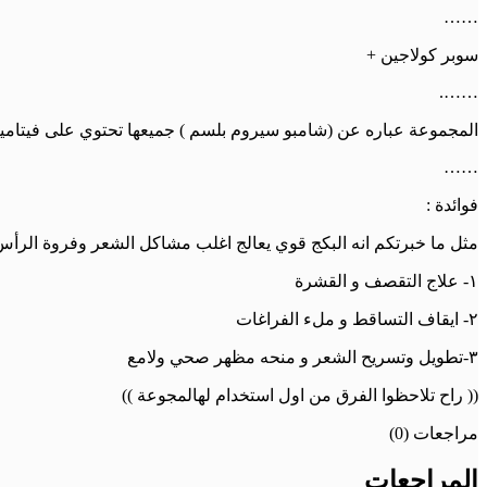
……
سوبر كولاجين +
…….
المجموعة عباره عن (شامبو سيروم بلسم ) جميعها تحتوي على فيتامين
……
فوائدة :
مثل ما خبرتكم انه البكج قوي يعالج اغلب مشاكل الشعر وفروة الرأس 
١- علاج التقصف و القشرة
٢- ايقاف التساقط و ملء الفراغات
٣-تطويل وتسريح الشعر و منحه مظهر صحي ولامع
(( راح تلاحظوا الفرق من اول استخدام لهالمجوعة ))
مراجعات (0)
المراجعات