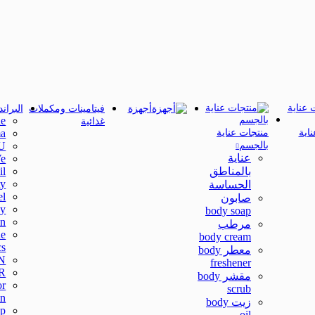
أجهزة
فيتامينات ومكملات
البران
e
غذائية
اية
منتجات عناية
a
بالجسم
U
عناية
e
بالمناطق
il
ty
الحساسة
l
صابون
oy
body soap
in
مرطب
ne
body cream
cs
معطر body
N
freshener
R
مقشر body
or
scrub
in
زيت body
op
oil