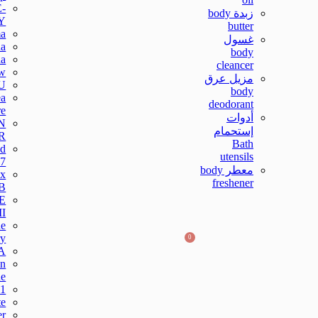
-
زبدة body
Y
butter
a
غسول
a
body
na
cleancer
w
مزيل عرق
U
body
ea
deodorant
re
أدوات
N
إستحمام
R
Bath
od
utensils
7
معطر body
x
freshener
B
E
I
e
ry
0
A
in
e
1
e
er