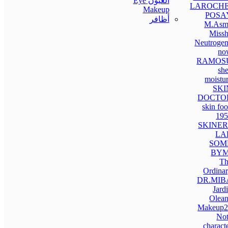
العيون Eye
LAROCHE
Makeup
POSA
أظافر
M.Asm
Missh
Neutroge
no
RAMOS
sh
moistu
SKI
DOCTO
skin fo
195
SKINER
LA
SOM
BYM
Th
Ordina
DR.MIB
Jard
Olean
Makeup2
Not
charact