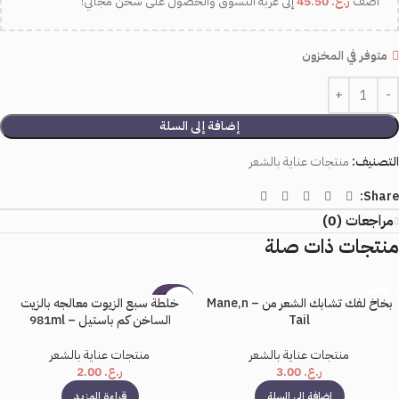
اضف
ر.ع.
45.50
إلى عربة التسوق والحصول على شحن مجاني!
متوفر في المخزون
إضافة إلى السلة
التصنيف:
منتجات عناية بالشعر
Share:
مراجعات (0)
منتجات ذات صلة
بيعت كل
بخاخ لفك تشابك الشعر من – Mane,n
خلطة سبع الزيوت معالجه بالزيت
ها
Tail
الساخن كم باستيل – 981ml
منتجات عناية بالشعر
منتجات عناية بالشعر
ر.ع.
3.00
ر.ع.
2.00
إضافة إلى السلة
قراءة المزيد