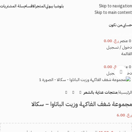
Skip to navigation
بلوشيا بيوتي
المتجر
الاقسام
سلة المشتريات
Skip to main content
حسابي
من نكون
اقسام المتجر
0
عنصر
ر.ع.
0.00
دخول / تسجيل
القائمة
0
عنصر
ر.ع.
0.00
اضغط للتكبير
دخول / تسجيل
الرئيسية
منتجات عناية بالشعر
مجموعة شغف الفاكهة وزيت الباتاوا – سكالا
ر.ع.
6.00