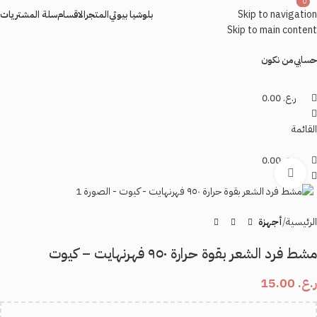
0
0
0
Skip to navigation
بلوشيا بيوتي
المتجر
الاقسام
سلة المشتريات
Skip to main content
حسابي
من نكون
اقسام المتجر
ر.ع.
0.00
القائمة
ر.ع.
0.00
اضغط للتكبير
الرئيسية
أجهزة
مشط فرد الشعر بقوة حرارة ٩٥٠ فهرنهايت – كيوت
ر.ع.
15.00