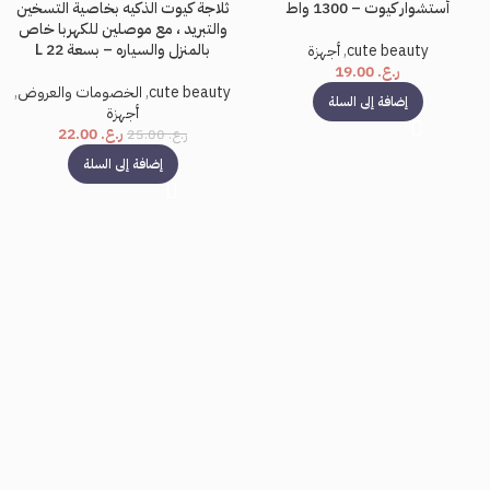
أستشوار كيوت – 1300 واط
ثلاجة كيوت الذكيه بخاصية التسخين
-12%
والتبريد ، مع موصلين للكهربا خاص
بالمنزل والسياره – بسعة 22 L
cute beauty
,
أجهزة
ر.ع.
19.00
cute beauty
,
الخصومات والعروض
,
إضافة إلى السلة
أجهزة
ر.ع.
22.00
ر.ع.
25.00
إضافة إلى السلة