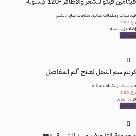
فيتامين فيتو للشعر والأظافر -120 كبسوله
فيتامينات ومكملات غذائية
,
منتجات عناية بالشعر
ر.ع.
9.00
إضافة إلى السلة
بيعت كلها
كريم سم النحل لعلاج ألم المفاصل
فيتامينات ومكملات غذائية
ر.ع.
3.00
قراءة المزيد
بيعت كلها
مجموعة التنحيف وسد الشهية ✨❤️