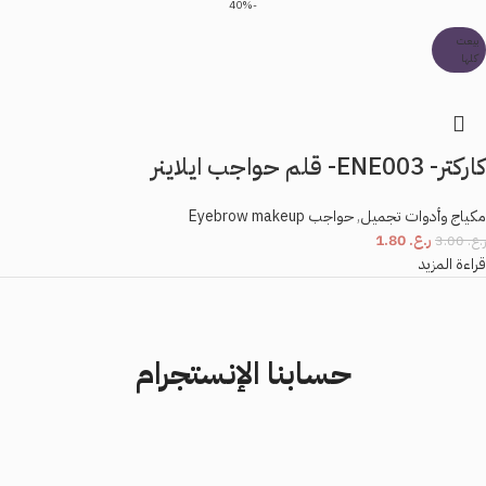
-40%
بيعت
كلها
كاركتر- ENE003- قلم حواجب ايلاينر
مكياج وأدوات تجميل
,
حواجب Eyebrow makeup
ر.ع.
1.80
ر.ع.
3.00
قراءة المزيد
حسابنا الإنستجرام