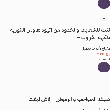
بيعت
كلها
تنت للشفايف والخدود من إتيود هاوس الكوريه –
بنكهة الفراوله –
مكياج وأدوات تجميل
ر.ع.
2.00
قراءة المزيد
بيعت
كلها
صبغه الحواجب و الرموش – لاش ليفت