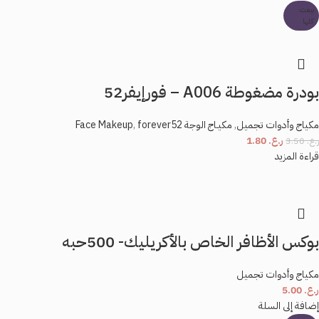
بيعت
كلها
بودرة مضغوطة A006 – فورإيفر52
مكياج وأدوات تجميل
,
مكيـاج الوجة Face Makeup
forever52
,
ر.ع.
1.80
ر.ع.
3.50
قراءة المزيد
بوكس الأظافر الخاص بالأكريليك- 500حبه
مكياج وأدوات تجميل
ر.ع.
5.00
إضافة إلى السلة