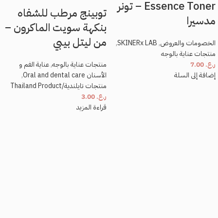
Essence Toner – تونر
توبينج مرطب للشفاه
مدسيرا
بنكهة سويت الماكرون –
من ليتل بيبي
الخصومات والعروض
,
SKINERx LAB
,
منتجات عناية بالوجه
ر.ع.
7.00
منتجات عناية بالوجه
,
عناية الفم و
إضافة إلى السلة
الأسنان Oral and dental care
,
منتجات تايلندية/Thailand Product
ر.ع.
3.00
قراءة المزيد