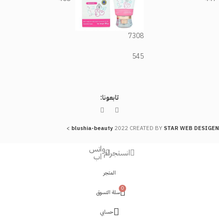
7308
545
تابعونا:
>
blushia-beauty
2022 CREATED BY
STAR WEB DESIGEN
واتس
انستجرام
اب
المتجر
0
سلة التسوق
حسابي