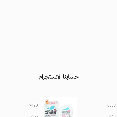
حسابنا الإنستجرام
7420
6363
458
447